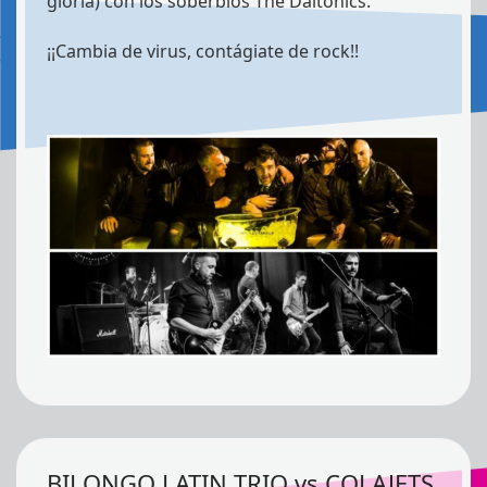
gloria) con los soberbios The Daltonics.
¡¡Cambia de virus, contágiate de rock!!
BILONGO LATIN TRIO vs COLAJETS.