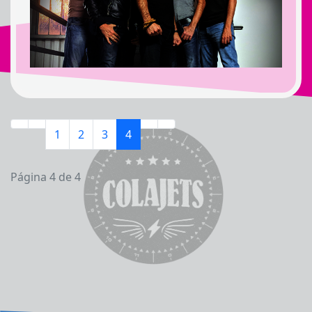
1
2
3
4
Página 4 de 4