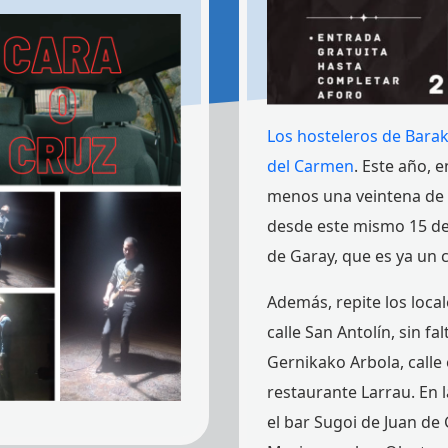
Los hosteleros de Baraka
del Carmen
. Este año, e
menos una veintena de 
desde este mismo 15 de j
de Garay, que es ya un c
Además, repite los local
calle San Antolín, sin f
Gernikako Arbola, calle
restaurante Larrau. En 
el bar Sugoi de Juan de