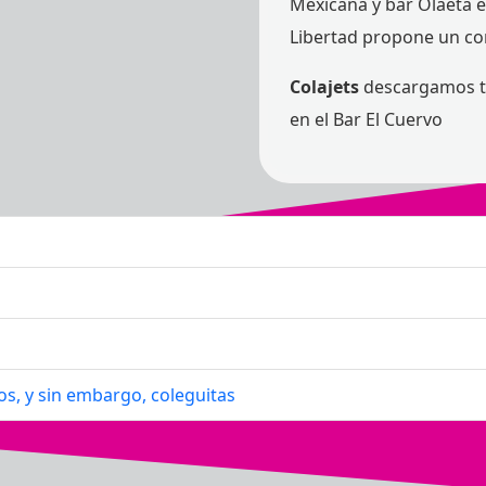
Mexicana y bar Olaeta en
Libertad propone un con
Colajets
descargamos tod
en el Bar El Cuervo
, y sin embargo, coleguitas